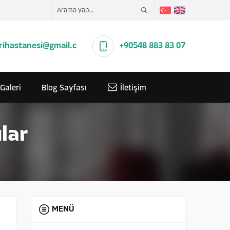
rihastanesi@gmail.com
+90548 883 83 07
Galeri
Blog Sayfası
İletişim
lar
MENÜ