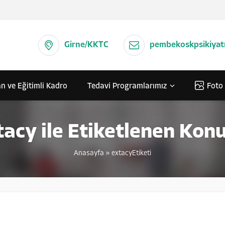
Girne/KKTC
pembekoskpsikiyat
n ve Eğitimli Kadro
Tedavi Programlarımız
Foto 
tacy ile Etiketlenen Konu
Anasayfa
»
extacyEtiketi