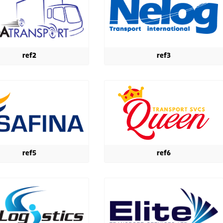
ref2
ref3
ref5
ref6