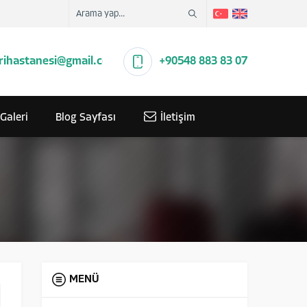
rihastanesi@gmail.com
+90548 883 83 07
Galeri
Blog Sayfası
İletişim
MENÜ