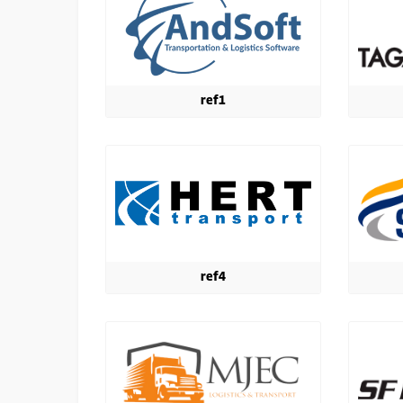
ref1
ref4